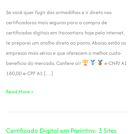
Se você quer fugir das armadilhas e ir direto nas
certificadoras mais seguras para a compra de
certificados digitais em Itacoatiara hoje pela internet,
te preparei um atalho direto ao ponto. Abaixo estão as
empresas mais sérias e que oferecem o melhor custo-
benefício do mercado. Confere aí!
e-CNPJ A1
180,00 e-CPF A1 […]
Certificado
Read More »
Digital
em
Itacoatiara
Certificado Digital em Parintins: 3 Sites
AM: