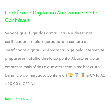
Manaus:
Certificado Digital no Amazonas: 3 Sites
3
Confiáveis
Sites
Confiáveis
Se você quer fugir das armadilhas e ir direto nas
certificadoras mais seguras para a compra de
certificados digitais no Amazonas hoje pela internet, te
preparei um atalho direto ao ponto. Abaixo estão as
empresas mais sérias e que oferecem o melhor custo-
benefício do mercado. Confere aí!
e-CNPJ A1
180,00 e-CPF A1
Certificado
Read More »
Digital