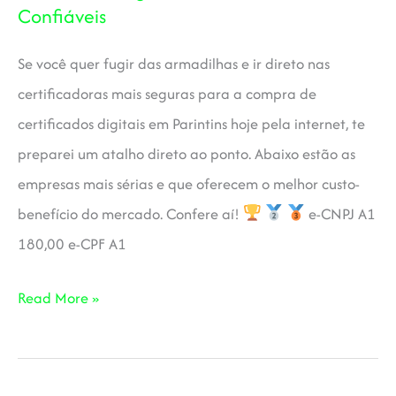
Confiáveis
3
Sites
Se você quer fugir das armadilhas e ir direto nas
Confiáveis
certificadoras mais seguras para a compra de
certificados digitais em Parintins hoje pela internet, te
preparei um atalho direto ao ponto. Abaixo estão as
empresas mais sérias e que oferecem o melhor custo-
benefício do mercado. Confere aí!
e-CNPJ A1
180,00 e-CPF A1
Certificado
Read More »
Digital
em
Parintins: