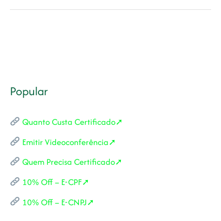
no
Amazonas:
3
Sites
Confiáveis
Popular
Quanto Custa Certificado➚
Emitir Videoconferência➚
Quem Precisa Certificado➚
10% Off – E-CPF➚
10% Off – E-CNPJ➚