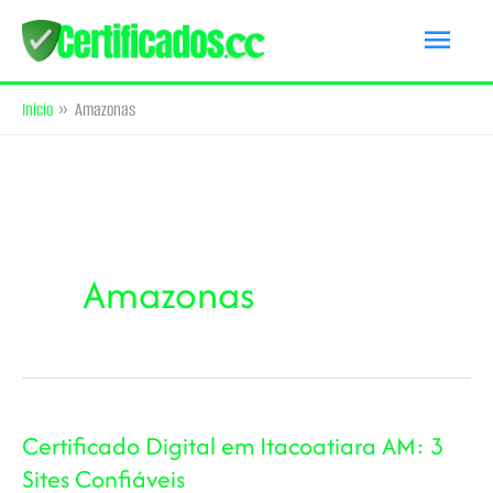
Ir
Men
para
princ
o
Início
Amazonas
conteúdo
Amazonas
Certificado Digital em Itacoatiara AM: 3
Sites Confiáveis