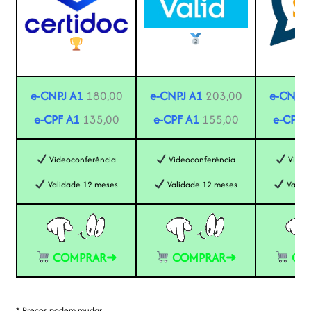
e-CNPJ A1
180,00
e-CNPJ A1
203,00
e-CNPJ 
e-CPF A1
135,00
e-CPF A1
155,00
e-CPF 
Videoconferência
Videoconferência
Video
Validade 12 meses
Validade 12 meses
Valida
COMPRAR➜
COMPRAR➜
CO
* Preços podem mudar