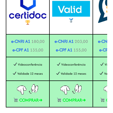
e-CNPJ A1
180,00
e-CNPJ A1
203,00
e-CNPJ 
e-CPF A1
135,00
e-CPF A1
155,00
e-CPF 
Videoconferência
Videoconferência
Video
Validade 12 meses
Validade 12 meses
Valida
COMPRAR➜
COMPRAR➜
CO