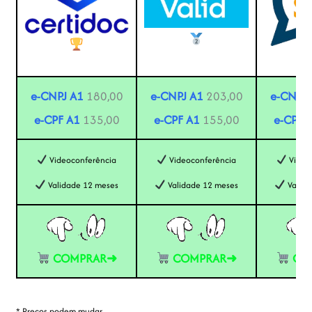
e-CNPJ A1
180,00
e-CNPJ A1
203,00
e-CNPJ 
e-CPF A1
135,00
e-CPF A1
155,00
e-CPF 
Videoconferência
Videoconferência
Video
Validade 12 meses
Validade 12 meses
Valida
COMPRAR➜
COMPRAR➜
CO
* Preços podem mudar