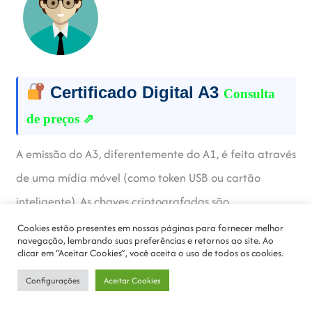
Certificado Digital A3
Consulta
de preços ⇗
A emissão do A3, diferentemente do A1, é feita através
de uma mídia móvel (como token USB ou cartão
inteligente). As chaves criptografadas são
armazenadas nesses dispositivos, que geram chaves de
Cookies estão presentes em nossas páginas para fornecer melhor
navegação, lembrando suas preferências e retornos ao site. Ao
segurança para o usuário. Ele não pode ter uso
clicar em “Aceitar Cookies”, você aceita o uso de todos os cookies.
simultâneo de dispositivos, podendo ser utilizado em
Configurações
Aceitar Cookies
um computador por vez apenas.