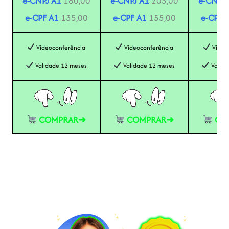
e-CNPJ A1
180,00
e-CNPJ A1
203,00
e-CNPJ 
e-CPF A1
135,00
e-CPF A1
155,00
e-CPF 
Videoconferência
Videoconferência
Video
Validade 12 meses
Validade 12 meses
Valida
COMPRAR➜
COMPRAR➜
CO