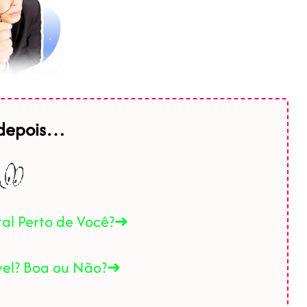
 depois…
tal Perto de Você?➜
ável? Boa ou Não?➜