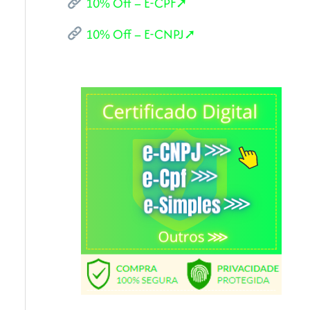
10% Off – E-CPF➚
10% Off – E-CNPJ➚