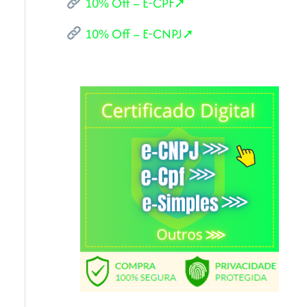
10% Off – E-CPF➚
10% Off – E-CNPJ➚