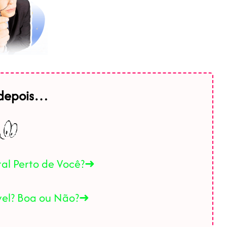
 depois…
tal Perto de Você?➜
ável? Boa ou Não?➜