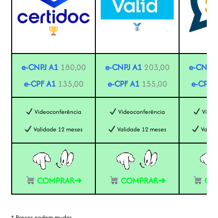
e-CNPJ A1
180,00
e-CNPJ A1
203,00
e-CNPJ 
e-CPF A1
135,00
e-CPF A1
155,00
e-CPF 
Videoconferência
Videoconferência
Video
Validade 12 meses
Validade 12 meses
Valida
COMPRAR➜
COMPRAR➜
CO
* Preços podem mudar