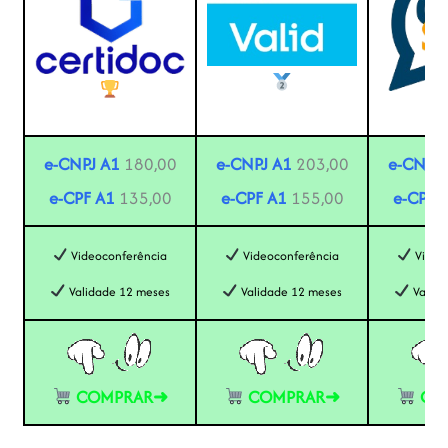
e-CNPJ A1
180,00
e-CNPJ A1
203,00
e-CNPJ 
e-CPF A1
135,00
e-CPF A1
155,00
e-CPF 
Videoconferência
Videoconferência
Video
Validade 12 meses
Validade 12 meses
Valida
COMPRAR➜
COMPRAR➜
CO