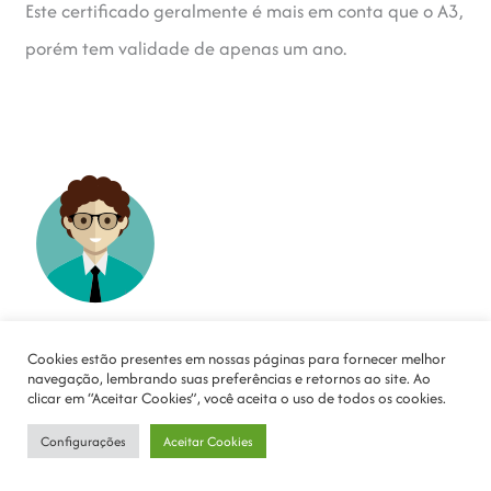
Este certificado geralmente é mais em conta que o A3,
porém tem validade de apenas um ano.
Certificado Digital A3
Cookies estão presentes em nossas páginas para fornecer melhor
Consulta
navegação, lembrando suas preferências e retornos ao site. Ao
clicar em “Aceitar Cookies”, você aceita o uso de todos os cookies.
de preços ⇗
Configurações
Aceitar Cookies
A emissão do A3, diferentemente do A1, é feita através